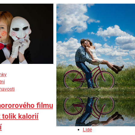
nky
tní
mavosti
hororového filmu
tolik kalorií
í
Lidé