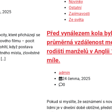
Novinky
Ostatní
, 2025
Zajímavosti
Ze světa
Před vynálezem kola by
ity, které přicházejí se
ového filmu – pocit
průměrná vzdálenost m
pohltí, když postava
rodišti manželů v Anglii 
tného místa, zlověstné
[…]
míle.
admin
24 června, 2025
0
Pokud si myslíte, že seznámení s no
lidmi je v dnešní době obtížné, předs