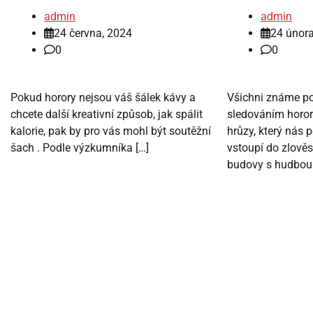
admin
admin
24 června, 2024
24 února
0
0
Pokud horory nejsou váš šálek kávy a
Všichni známe poc
chcete další kreativní způsob, jak spálit
sledováním horor
kalorie, pak by pro vás mohl být soutěžní
hrůzy, který nás 
šach . Podle výzkumníka […]
vstoupí do zlověs
budovy s hudbou 