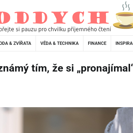
ODA & ZVÍŘATA
VĚDA & TECHNIKA
FINANCE
INSPIR
známý tím, že si „pronajímal