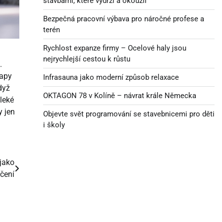
stavbami, které vydrží a okouzlí
Bezpečná pracovní výbava pro náročné profese a
terén
Rychlost expanze firmy – Ocelové haly jsou
nejrychlejší cestou k růstu
.
oapy
Infrasauna jako moderní způsob relaxace
dyž
OKTAGON 78 v Kolíně – návrat krále Německa
leké
y jen
Objevte svět programování se stavebnicemi pro děti
i školy
 jako
ičení