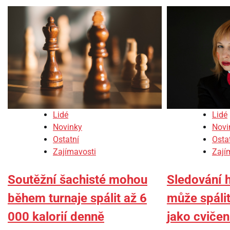
Lidé
Lidé
Novinky
Novi
Ostatní
Osta
Zajímavosti
Zají
Soutěžní šachisté mohou
Sledování 
během turnaje spálit až 6
může spálit 
000 kalorií denně
jako cvičen