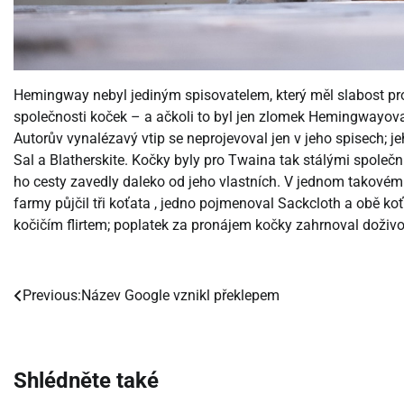
Hemingway nebyl jediným spisovatelem, který měl slabost pr
společnosti koček – a ačkoli to byl jen zlomek Hemingwayov
Autorův vynalézavý vtip se neprojevoval jen v jeho spisech; j
Sal a Blatherskite. Kočky byly pro Twaina tak stálými společní
ho cesty zavedly daleko od jeho vlastních. V jednom takovém 
farmy půjčil tři koťata , jedno pojmenoval Sackcloth a obě koť
kočičím flirtem; poplatek za pronájem kočky zahrnoval doživo
Previous:
Název Google vznikl překlepem
Navigace
pro
příspěvek
Shlédněte také