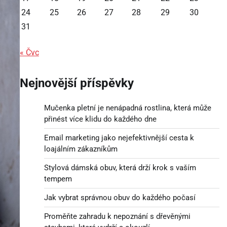
24
25
26
27
28
29
30
31
« Čvc
Nejnovější příspěvky
Mučenka pletní je nenápadná rostlina, která může
přinést více klidu do každého dne
Email marketing jako nejefektivnější cesta k
loajálním zákazníkům
Stylová dámská obuv, která drží krok s vaším
tempem
Jak vybrat správnou obuv do každého počasí
Proměňte zahradu k nepoznání s dřevěnými