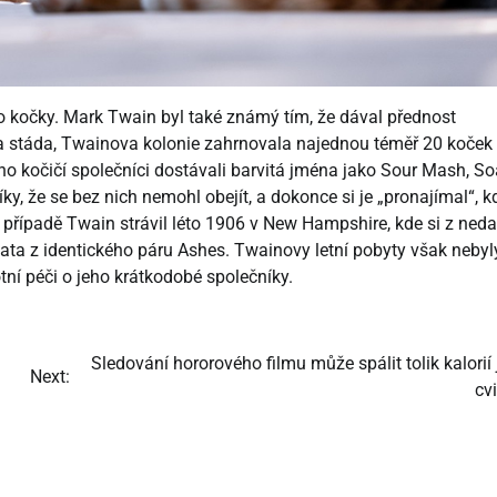
o kočky. Mark Twain byl také známý tím, že dával přednost
a stáda, Twainova kolonie zahrnovala najednou téměř 20 koček 
eho kočičí společníci dostávali barvitá jména jako Sour Mash, S
ky, že se bez nich nemohl obejít, a dokonce si je „pronajímal“, k
případě Twain strávil léto 1906 v New Hampshire, kde si z neda
ata z identického páru Ashes. Twainovy ​​letní pobyty však nebyl
tní péči o jeho krátkodobé společníky.
Sledování hororového filmu může spálit tolik kalorií
Next:
cv